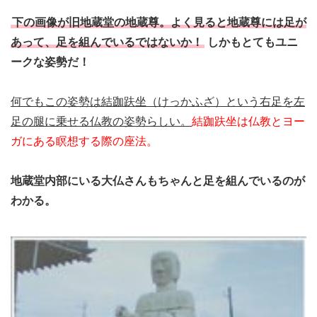
下の画像が旧地蔵堂の地蔵尊。よく見ると地蔵尊には足が
あって、足を組んでいるではないか！
しかもとてもユニ
ークな姿勢だ！
何でもこの姿勢は結跏趺坐（けっかふざ）という右足を左
足の腿に乗せる仏教の姿勢らしい。
結跏趺坐は仏教とヨー
ガにある瞑想する際の座法。
地蔵堂内部にいる大仏さんもちゃんと足を組んでいるのが
わかる。