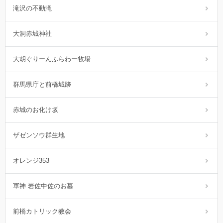
滝沢の不動滝
大洞赤城神社
大胡ぐりーんふらわー牧場
群馬県庁と前橋城跡
赤城のお化け坂
ザゼンソウ群生地
オレンジ353
軍神 岩佐中佐のお墓
前橋カトリック教会