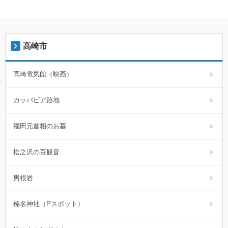
高崎市
高崎電気館（映画）
カッパピア跡地
福田元首相のお墓
松之沢の百観音
男根岩
榛名神社（Pスポット）