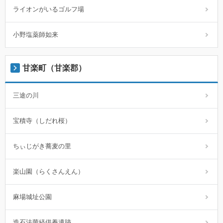
ライオンがいるゴルフ場
小野塩薬師如来
甘楽町（甘楽郡）
三途の川
宝積寺（しだれ桜）
ちぃじがき蕎麦の里
楽山園（らくさんえん）
麻場城址公園
造石法華経供養遺跡