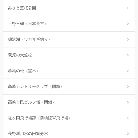
みさと芝桜公園
上野三碑（日本最古）
鳴沢湖（ワカサギ釣り）
萩原の大笠松
群馬の松（霊木）
高崎カントリークラブ（閉鎖）
高崎市民ゴルフ場（閉鎖）
堤ヶ岡飛行場跡（前橋陸軍飛行場）
長野堰用水の円筒分水