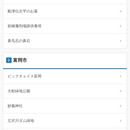
船津伝次平のお墓
前橋藩刑場跡供養塔
鼻毛石の鼻石
富岡市
ビックチェイス富岡
大桁緑地公園
妙義神社
立沢川ダム緑地