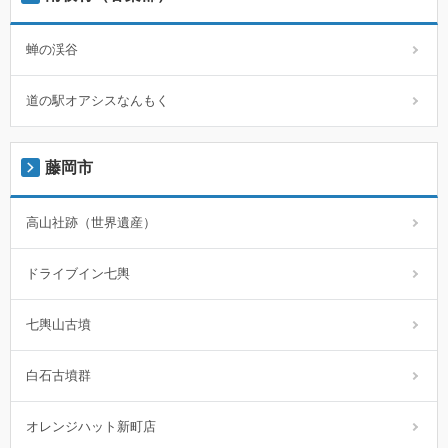
蝉の渓谷
道の駅オアシスなんもく
藤岡市
高山社跡（世界遺産）
ドライブイン七輿
七輿山古墳
白石古墳群
オレンジハット新町店