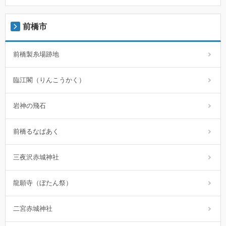
前橋市
前橋製糸場跡地
臨江閣（りんこうかく）
岩神の飛石
前橋るなぱあく
三夜沢赤城神社
龍願寺（ぼたん祭）
二宮赤城神社