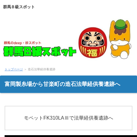
群馬Ｂ級スポット
トップページ
＞
造石法華経供養遺跡
富岡製糸場から甘楽町の造石法華経供養遺跡へ
モペットFK310LAⅢで法華経供養遺跡へ