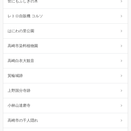
世にもふしぎの木
レトロ自販機 コルソ
はにわの里公園
高崎市染料植物園
高崎白衣大観音
箕輪城跡
上野国分寺跡
小林山達磨寺
高崎市の千人隠れ