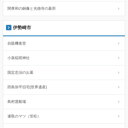
関孝和の銅像と光徳寺の墓所
伊勢崎市
自販機食堂
小泉稲荷神社
国定忠治のお墓
田島弥平旧宅(世界遺産)
島村渡船場
連取のマツ（笠松）