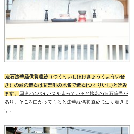
造石法華経供養遺跡（つくりいしほけきょうくよういせ
き）の頭の造石は甘楽町の地名で造石(つくりいし)と読み
ます。
国道254バイパスを走っていると地名の造石信号が
あり、そこを曲がってくると法華経供養遺跡に辿り着きま
す。