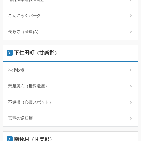
こんにゃくパーク
長厳寺（磨崖仏）
下仁田町（甘楽郡）
神津牧場
荒船風穴（世界遺産）
不通橋（心霊スポット）
宮室の逆転層
南牧村（甘楽郡）