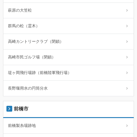
萩原の大笠松
群馬の松（霊木）
高崎カントリークラブ（閉鎖）
高崎市民ゴルフ場（閉鎖）
堤ヶ岡飛行場跡（前橋陸軍飛行場）
長野堰用水の円筒分水
前橋市
前橋製糸場跡地