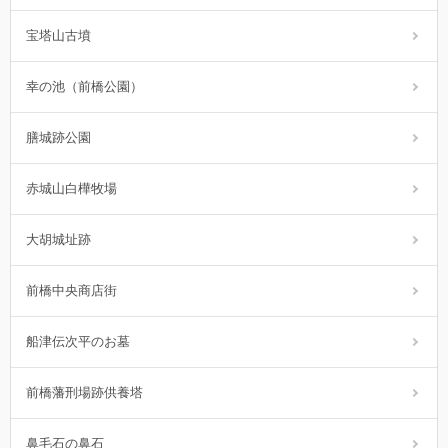
宝塔山古墳
幸の池（前橋公園）
膳城跡公園
赤城山白樺牧場
大胡城址跡
前橋中央商店街
船津伝次平のお墓
前橋藩刑場跡供養塔
鼻毛石の鼻石