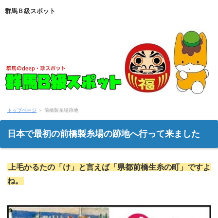
群馬Ｂ級スポット
トップページ
＞
前橋製糸場跡地
日本で最初の前橋製糸場の跡地へ行って来ました
上毛かるたの「け」と言えば「県都前橋生糸の町」ですよ
ね。