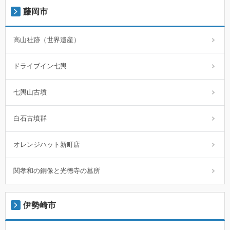
藤岡市
高山社跡（世界遺産）
ドライブイン七輿
七輿山古墳
白石古墳群
オレンジハット新町店
関孝和の銅像と光徳寺の墓所
伊勢崎市