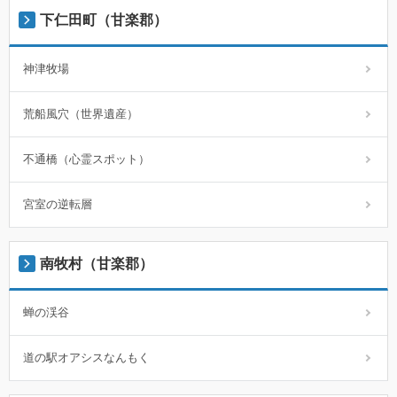
下仁田町（甘楽郡）
神津牧場
荒船風穴（世界遺産）
不通橋（心霊スポット）
宮室の逆転層
南牧村（甘楽郡）
蝉の渓谷
道の駅オアシスなんもく