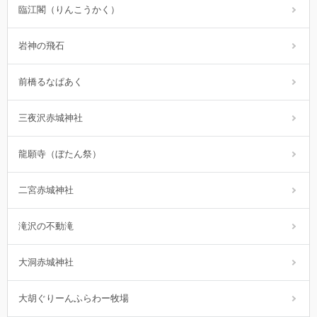
臨江閣（りんこうかく）
岩神の飛石
前橋るなぱあく
三夜沢赤城神社
龍願寺（ぼたん祭）
二宮赤城神社
滝沢の不動滝
大洞赤城神社
大胡ぐりーんふらわー牧場