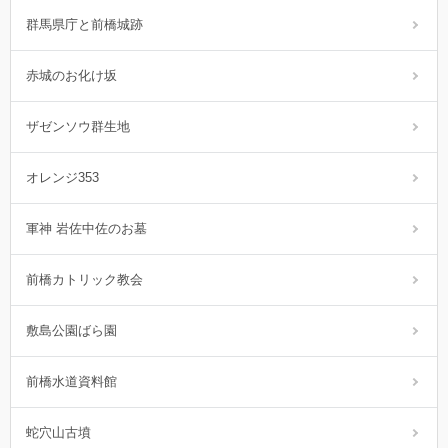
群馬県庁と前橋城跡
赤城のお化け坂
ザゼンソウ群生地
オレンジ353
軍神 岩佐中佐のお墓
前橋カトリック教会
敷島公園ばら園
前橋水道資料館
蛇穴山古墳