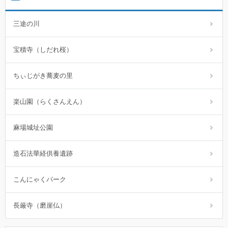
三途の川
宝積寺（しだれ桜）
ちぃじがき蕎麦の里
楽山園（らくさんえん）
麻場城址公園
造石法華経供養遺跡
こんにゃくパーク
長厳寺（磨崖仏）