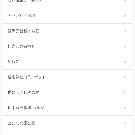
高崎電気館（映画）
カッパピア跡地
福田元首相のお墓
松之沢の百観音
男根岩
榛名神社（Pスポット）
世にもふしぎの木
レトロ自販機 コルソ
はにわの里公園