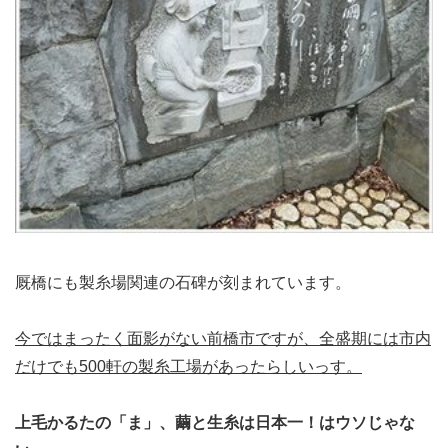
厩橋にも製糸場関連の石碑が刻まれています。
今ではまったく面影がない前橋市ですが、全盛期には市内
だけでも500軒の製糸工場があったらしいっす。
上毛かるたの「ま」、繭と生糸は日本一！はウソじゃな