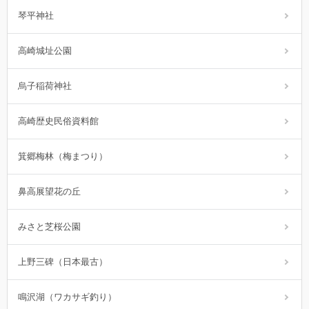
琴平神社
高崎城址公園
烏子稲荷神社
高崎歴史民俗資料館
箕郷梅林（梅まつり）
鼻高展望花の丘
みさと芝桜公園
上野三碑（日本最古）
鳴沢湖（ワカサギ釣り）