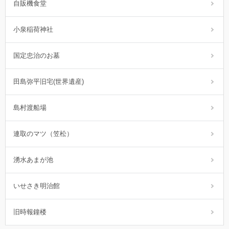
自販機食堂
小泉稲荷神社
国定忠治のお墓
田島弥平旧宅(世界遺産)
島村渡船場
連取のマツ（笠松）
湧水あまが池
いせさき明治館
旧時報鐘楼