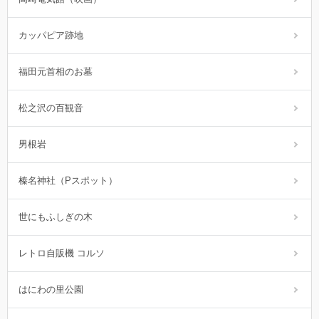
カッパピア跡地
福田元首相のお墓
松之沢の百観音
男根岩
榛名神社（Pスポット）
世にもふしぎの木
レトロ自販機 コルソ
はにわの里公園