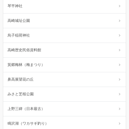
琴平神社
高崎城址公園
烏子稲荷神社
高崎歴史民俗資料館
箕郷梅林（梅まつり）
鼻高展望花の丘
みさと芝桜公園
上野三碑（日本最古）
鳴沢湖（ワカサギ釣り）