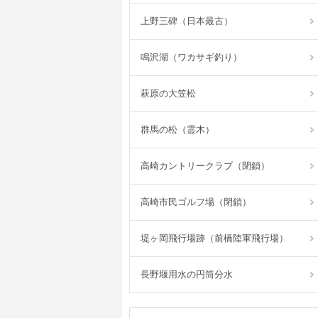
上野三碑（日本最古）
鳴沢湖（ワカサギ釣り）
萩原の大笠松
群馬の松（霊木）
高崎カントリークラブ（閉鎖）
高崎市民ゴルフ場（閉鎖）
堤ヶ岡飛行場跡（前橋陸軍飛行場）
長野堰用水の円筒分水