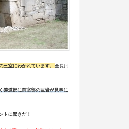
の三室にわかれています。
全長は
く羨道部に前室部の巨岩が見事に
ントに驚きだ！