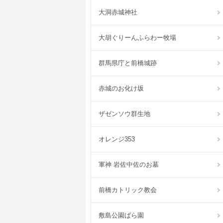
大洞赤城神社
大胡ぐりーんふらわー牧場
群馬県庁と前橋城跡
赤城のお化け坂
ザゼンソウ群生地
オレンジ353
軍神 岩佐中佐のお墓
前橋カトリック教会
敷島公園ばら園