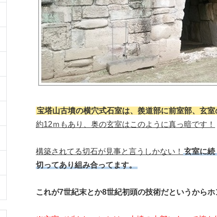
宝塔山古墳の横穴式石室は、羨道部に前室部、玄室
約12ｍもあり、奥の玄室はこのように真っ暗です！
構築されてる切石が見事と言うしかない！
玄室に続
切ってあり組み合ってます。
これが7世紀末とか8世紀初頭の技術だというからホ