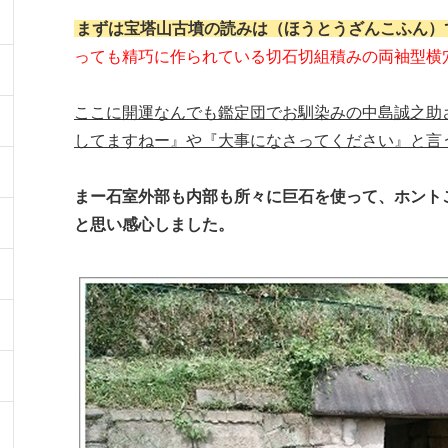
まずは宝塔山古墳の読みは（ほうとうざんこふん）
っても精巧に作られている切石切組積みの両袖型横
ここに開運なんでも鑑定団でお馴染みの中島誠之助
してますねー』や『大事になさってください』と言
まー石室外部も内部も所々に巨石を使って、ホント
と思い感心しました。