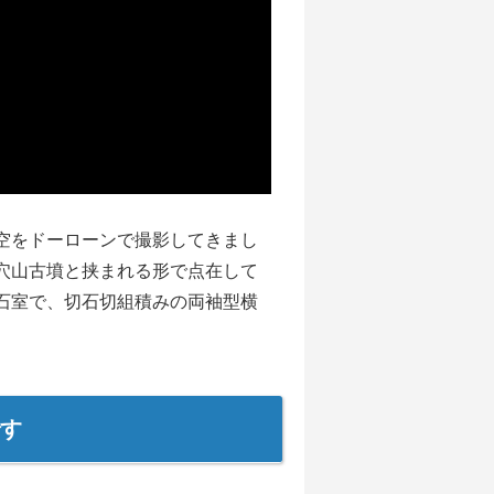
空をドーローンで撮影してきまし
穴山古墳と挟まれる形で点在して
石室で、切石切組積みの両袖型横
す