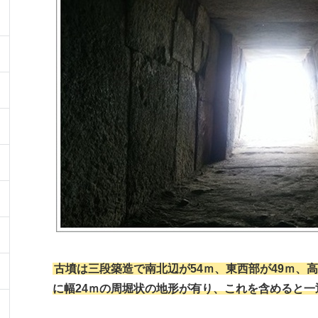
古墳は三段築造で南北辺が54ｍ、東西部が49ｍ、
に幅24ｍの周堀状の地形が有り、これを含めると一