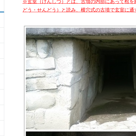
※玄室（げんしつ）とは、古墳の内部にあって棺を
どう・せんどう）と読み、横穴式の古墳で玄室に通