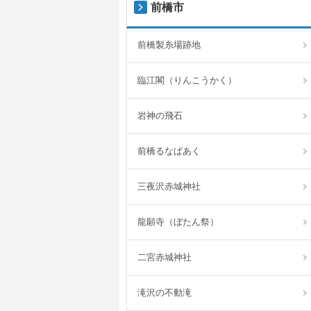
前橋市
前橋製糸場跡地
臨江閣（りんこうかく）
岩神の飛石
前橋るなぱあく
三夜沢赤城神社
龍願寺（ぼたん祭）
二宮赤城神社
滝沢の不動滝