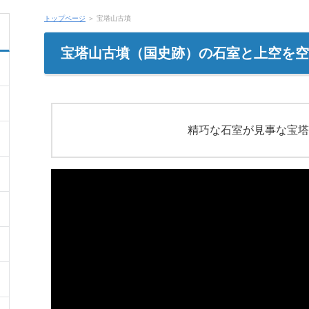
トップページ
＞
宝塔山古墳
宝塔山古墳（国史跡）の石室と上空を空
精巧な石室が見事な宝塔