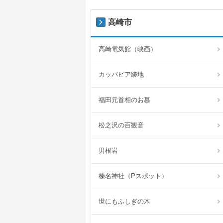
高崎市
高崎電気館（映画）
カッパピア跡地
福田元首相のお墓
松之沢の百観音
男根岩
榛名神社（Pスポット）
世にもふしぎの木