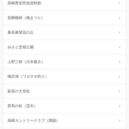
高崎歴史民俗資料館
箕郷梅林（梅まつり）
鼻高展望花の丘
みさと芝桜公園
上野三碑（日本最古）
鳴沢湖（ワカサギ釣り）
萩原の大笠松
群馬の松（霊木）
高崎カントリークラブ（閉鎖）