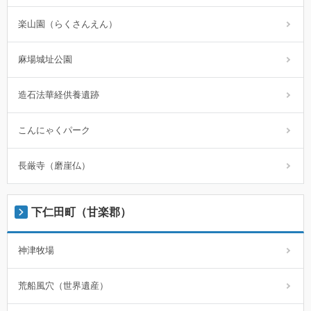
楽山園（らくさんえん）
麻場城址公園
造石法華経供養遺跡
こんにゃくパーク
長厳寺（磨崖仏）
下仁田町（甘楽郡）
神津牧場
荒船風穴（世界遺産）