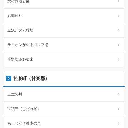
大桁緑地公園
妙義神社
立沢川ダム緑地
ライオンがいるゴルフ場
小野塩薬師如来
甘楽町（甘楽郡）
三途の川
宝積寺（しだれ桜）
ちぃじがき蕎麦の里