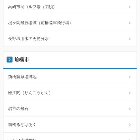
高崎市民ゴルフ場（閉鎖）
堤ヶ岡飛行場跡（前橋陸軍飛行場）
長野堰用水の円筒分水
前橋市
前橋製糸場跡地
臨江閣（りんこうかく）
岩神の飛石
前橋るなぱあく