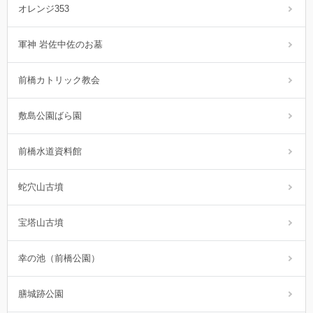
オレンジ353
軍神 岩佐中佐のお墓
前橋カトリック教会
敷島公園ばら園
前橋水道資料館
蛇穴山古墳
宝塔山古墳
幸の池（前橋公園）
膳城跡公園