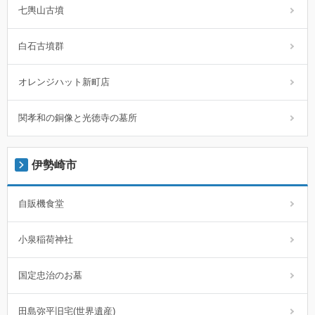
七輿山古墳
白石古墳群
オレンジハット新町店
関孝和の銅像と光徳寺の墓所
伊勢崎市
自販機食堂
小泉稲荷神社
国定忠治のお墓
田島弥平旧宅(世界遺産)