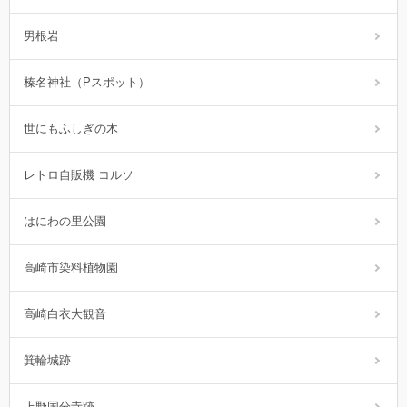
男根岩
榛名神社（Pスポット）
世にもふしぎの木
レトロ自販機 コルソ
はにわの里公園
高崎市染料植物園
高崎白衣大観音
箕輪城跡
上野国分寺跡