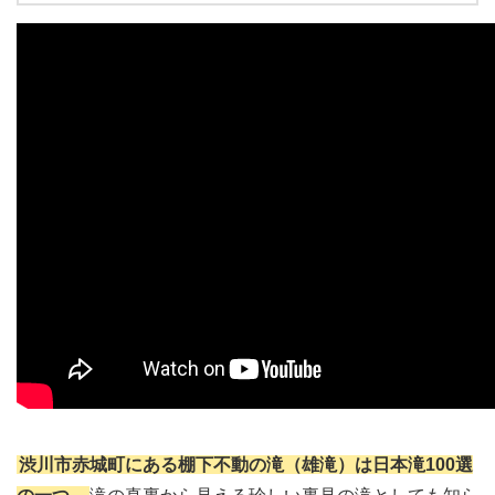
渋川市赤城町にある棚下不動の滝（雄滝）は日本滝100選