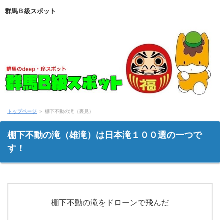
群馬Ｂ級スポット
トップページ
＞
棚下不動の滝（裏見）
棚下不動の滝（雄滝）は日本滝１００選の一つで
す！
棚下不動の滝をドローンで飛んだ