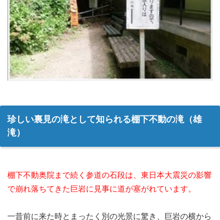
珍しい裏見の滝として知られる棚下不動の滝（雄
滝）
棚下不動奥院まで続く参道の石段は、東日本大震災の影響
で崩れ落ちてきた巨岩に見事に道が塞がれています。
一昔前に来た時とまったく別の光景に驚き、巨岩の横から