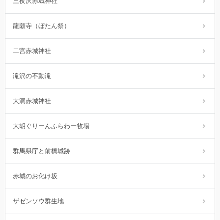
三夜沢赤城神社
龍願寺（ぼたん祭）
二宮赤城神社
滝沢の不動滝
大洞赤城神社
大胡ぐりーんふらわー牧場
群馬県庁と前橋城跡
赤城のお化け坂
ザゼンソウ群生地