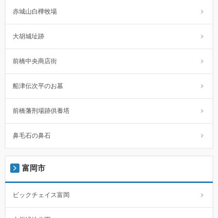
赤城山白樺牧場
大胡城址跡
前橋中央商店街
船津伝次平のお墓
前橋藩刑場跡供養塔
鼻毛石の鼻石
富岡市
ビックチェイス富岡