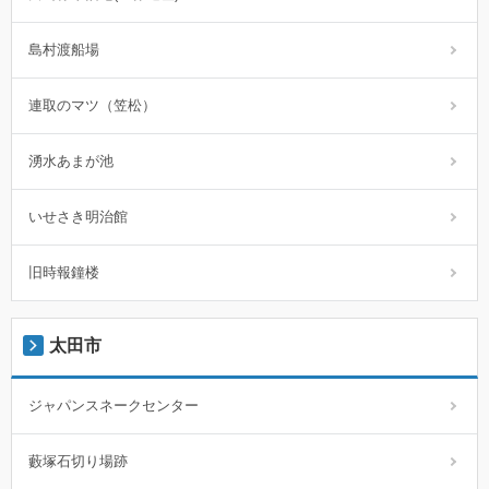
島村渡船場
連取のマツ（笠松）
湧水あまが池
いせさき明治館
旧時報鐘楼
太田市
ジャパンスネークセンター
藪塚石切り場跡