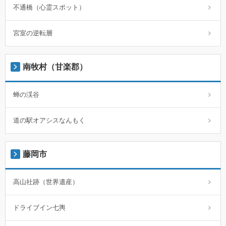
不通橋（心霊スポット）
宮室の逆転層
南牧村（甘楽郡）
蝉の渓谷
道の駅オアシスなんもく
藤岡市
高山社跡（世界遺産）
ドライブイン七輿